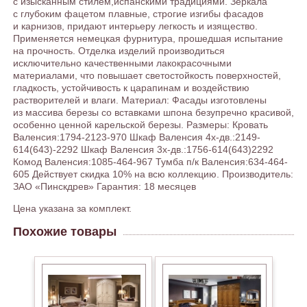
с изысканным стилем,испанскими традициями. Зеркала
с глубоким фацетом плавные, строгие изгибы фасадов
и карнизов, придают интерьеру легкость и изящество.
Применяется немецкая фурнитура, прошедшая испытание
на прочность. Отделка изделий производиться
исключительно качественными лакокрасочными
материалами, что повышает светостойкость поверхностей,
гладкость, устойчивость к царапинам и воздействию
растворителей и влаги. Материал: Фасады изготовлены
из массива березы со вставками шпона безупречно красивой,
особенно ценной карельской березы. Размеры: Кровать
Валенсия:1794-2123-970 Шкаф Валенсия 4х-дв.:2149-
614(643)-2292 Шкаф Валенсия 3х-дв.:1756-614(643)2292
Комод Валенсия:1085-464-967 Тумба п/к Валенсия:634-464-
605 Действует скидка 10% на всю коллекцию. Производитель:
ЗАО «Пинскдрев» Гарантия: 18 месяцев
Цена указана за комплект.
Похожие товары