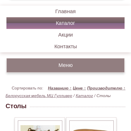
Главная
Каталог
Акции
Контакты
Меню
Сортировать по:
Названию
↑
Цене
↑
Производителю
↑
Белорусская мебель МЦ Гулливер
/
Каталог
/
Столы
Столы