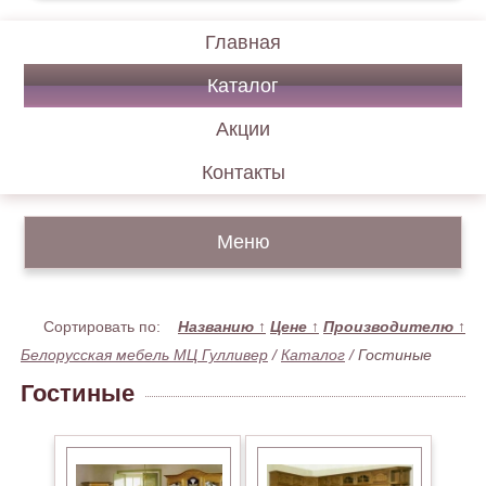
Главная
Каталог
Акции
Контакты
Меню
Сортировать по:
Названию
↑
Цене
↑
Производителю
↑
Белорусская мебель МЦ Гулливер
/
Каталог
/
Гостиные
Гостиные