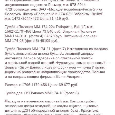
из натурального массива бука.В витринах используется
искусственная подсветка.Размер, мм: 978-2044-
472Производитель: ЗАО «Молодечномебель»Республика
Беларусь. Шкаф «Полонез ММ-174-02» Габариты, ВхШхГ,
мм: 1472×2044×472 Цена 81 419 руб.
Тумба «Полонез ММ-174-22» Габариты, ВхШхГ, мм:
1562×1179×456 Цена 73 540 руб. Витрина «Полонез»
ММ-174-0101 (фото 4) 57878 руб. Витрина «Полонез»
ММ 174-05 (фото 5) 49109 руб.
Тумба Полонез ММ 174-21 (фото 7) Изготовлена из массива
бука с элементами шпона бука. За откидной дверью
находится барное отделение со стеклянной полкой
и зеркальной задней стенкой. Фурнитура: замок штанговый —
фирма «Siso» Дания; лицевая фурнитура — пр-ва Италии;
ящики на роликовых направляющих производства Польши
и на направляющих фирмы «Blum» Австрия .
Размеры: 1796-1179-456 Цена: 69 677 руб.
Тумба для ТВ Полонез ММ 174-16 (фото 8)
Фасад из натурального массива бука. Крышка тумбы,
основания двери откидной, накладки ящиков, щитовые
детали из ДСП облицованной шпоном бука . Краситель